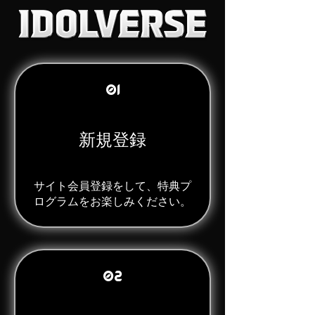
01
新規登録
サイト会員登録をして、特典プ
ログラムをお楽しみください。
02